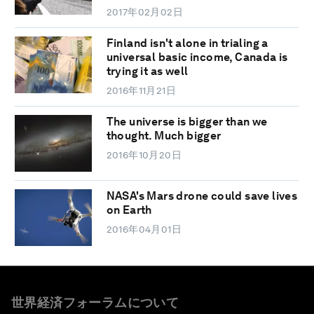
2017年02月02日
Finland isn't alone in trialing a
universal basic income, Canada is
trying it as well
2016年11月21日
The universe is bigger than we
thought. Much bigger
2016年10月20日
NASA's Mars drone could save lives
on Earth
2016年04月01日
世界経済フォーラムについて