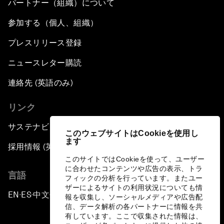
パートナー（組織）について
参加する（個人、組織）
プレスリリース登録
ニュースレター購読
連絡先 (英語のみ)
リンク
サステナビリティへの取り組み
このウェブサイトはCookieを使用し
ます
採用情報 (英語のみ)
このサイトではCookieを使って、ユーザー
に合わせたコンテンツや広告の表示、トラ
言語
フィックの分析を行っています。またユー
ザーによるサイトの利用状況についても情
EN
ES
中文
日本語
▪
▪
▪
報を収集し、ソーシャルメディアや広告配
信、データ解析の各パートナーに情報を共
有しています。ここで収集された情報は、