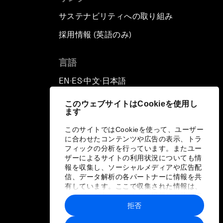
サステナビリティへの取り組み
採用情報 (英語のみ)
て
言語
EN
ES
中文
日本語
▪
▪
▪
このウェブサイトはCookieを使用し
ます
このサイトではCookieを使って、ユーザー
に合わせたコンテンツや広告の表示、トラ
フィックの分析を行っています。またユー
ザーによるサイトの利用状況についても情
報を収集し、ソーシャルメディアや広告配
信、データ解析の各パートナーに情報を共
有しています。ここで収集された情報は、
ユーザーが各パートナーに提供した他の情
報や各パートナーのサービスを使用した際
拒否
に収集された情報と組み合わされ、各パー