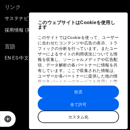
リンク
サステナビリティへの取り組み
このウェブサイトはCookieを使用し
ます
採用情報 (英語のみ)
このサイトではCookieを使って、ユーザー
に合わせたコンテンツや広告の表示、トラ
言語
フィックの分析を行っています。またユー
ザーによるサイトの利用状況についても情
EN
ES
中文
日本語
▪
▪
▪
報を収集し、ソーシャルメディアや広告配
信、データ解析の各パートナーに情報を共
有しています。ここで収集された情報は、
ユーザーが各パートナーに提供した他の情
報や各パートナーのサービスを使用した際
に収集された情報と組み合わされ、各パー
拒否
トナーによって使用されることがありま
プライバシーポリシーと利用規約
す。
全て許可
サイトマップ
カスタム化
©
2026
世界経済フォーラム
EN
ES
中文
日本語