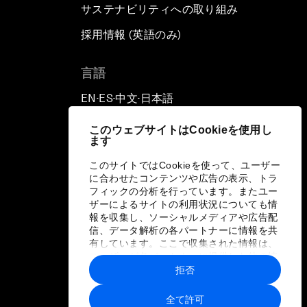
サステナビリティへの取り組み
採用情報 (英語のみ)
て
言語
EN
ES
中文
日本語
▪
▪
▪
このウェブサイトはCookieを使用し
ます
このサイトではCookieを使って、ユーザー
に合わせたコンテンツや広告の表示、トラ
フィックの分析を行っています。またユー
ザーによるサイトの利用状況についても情
報を収集し、ソーシャルメディアや広告配
信、データ解析の各パートナーに情報を共
有しています。ここで収集された情報は、
ユーザーが各パートナーに提供した他の情
報や各パートナーのサービスを使用した際
拒否
に収集された情報と組み合わされ、各パー
トナーによって使用されることがありま
全て許可