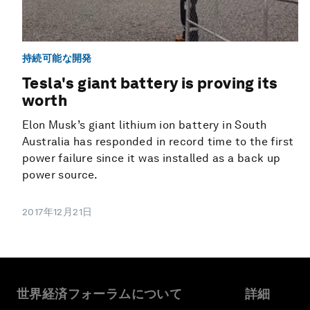
持続可能な開発
Tesla's giant battery is proving its
worth
Elon Musk’s giant lithium ion battery in South
Australia has responded in record time to the first
power failure since it was installed as a back up
power source.
2017年12月21日
世界経済フォーラムについて
詳細