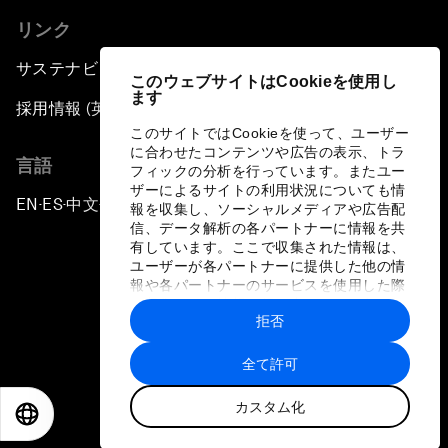
リンク
サステナビリティへの取り組み
このウェブサイトはCookieを使用し
ます
採用情報 (英語のみ)
このサイトではCookieを使って、ユーザー
に合わせたコンテンツや広告の表示、トラ
言語
フィックの分析を行っています。またユー
ザーによるサイトの利用状況についても情
EN
ES
中文
日本語
▪
▪
▪
報を収集し、ソーシャルメディアや広告配
信、データ解析の各パートナーに情報を共
有しています。ここで収集された情報は、
ユーザーが各パートナーに提供した他の情
報や各パートナーのサービスを使用した際
に収集された情報と組み合わされ、各パー
拒否
トナーによって使用されることがありま
プライバシーポリシーと利用規約
す。
全て許可
サイトマップ
カスタム化
©
2026
世界経済フォーラム
EN
ES
中文
日本語