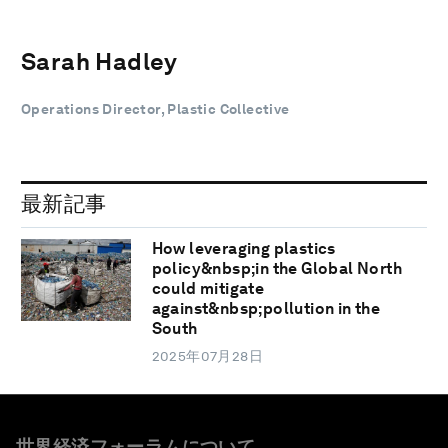
Sarah Hadley
Operations Director, Plastic Collective
最新記事
How leveraging plastics
policy&nbsp;in the Global North
could mitigate
against&nbsp;pollution in the
South
2025年07月28日
世界経済フォーラムについて