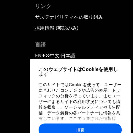
リンク
サステナビリティへの取り組み
採用情報 (英語のみ)
て
言語
EN
ES
中文
日本語
▪
▪
▪
このウェブサイトはCookieを使用し
ます
このサイトではCookieを使って、ユーザー
に合わせたコンテンツや広告の表示、トラ
フィックの分析を行っています。またユー
ザーによるサイトの利用状況についても情
報を収集し、ソーシャルメディアや広告配
信、データ解析の各パートナーに情報を共
有しています。ここで収集された情報は、
ユーザーが各パートナーに提供した他の情
報や各パートナーのサービスを使用した際
拒否