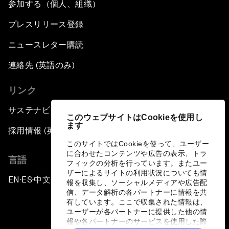
参加する（個人、組織）
プレスリリース登録
ニュースレター購読
連絡先 (英語のみ)
リンク
サステナビリティへの取り組み
このウェブサイトはCookieを使用し
ます
採用情報 (英語のみ)
このサイトではCookieを使って、ユーザー
に合わせたコンテンツや広告の表示、トラ
言語
フィックの分析を行っています。またユー
ザーによるサイトの利用状況についても情
EN
ES
中文
日本語
▪
▪
▪
報を収集し、ソーシャルメディアや広告配
信、データ解析の各パートナーに情報を共
有しています。ここで収集された情報は、
ユーザーが各パートナーに提供した他の情
報や各パートナーのサービスを使用した際