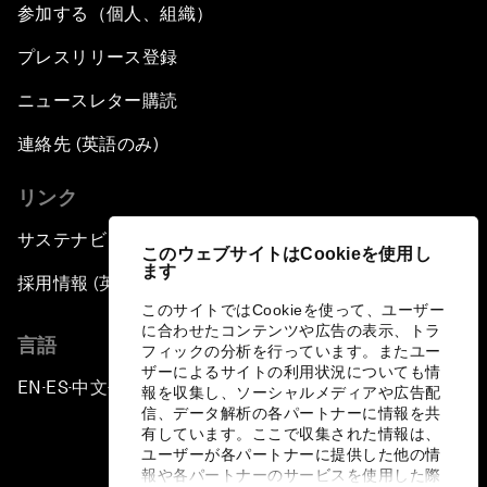
参加する（個人、組織）
プレスリリース登録
ニュースレター購読
連絡先 (英語のみ)
リンク
サステナビリティへの取り組み
このウェブサイトはCookieを使用し
ます
採用情報 (英語のみ)
このサイトではCookieを使って、ユーザー
に合わせたコンテンツや広告の表示、トラ
言語
フィックの分析を行っています。またユー
ザーによるサイトの利用状況についても情
EN
ES
中文
日本語
▪
▪
▪
報を収集し、ソーシャルメディアや広告配
信、データ解析の各パートナーに情報を共
有しています。ここで収集された情報は、
ユーザーが各パートナーに提供した他の情
報や各パートナーのサービスを使用した際