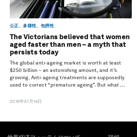
公正、多様性、包摂性
The Victorians believed that women
aged faster than men – a myth that
persists today
The global anti-ageing market is worth at least
$250 billion – an astonishing amount, and it’s
growing. Anti-ageing treatments are supposedly
used to correct “premature ageing”. But what ...
2019年07月19日