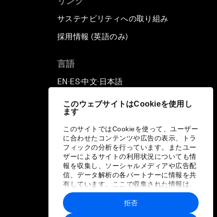
リンク
サステナビリティへの取り組み
採用情報 (英語のみ)
て
言語
EN
ES
中文
日本語
▪
▪
▪
このウェブサイトはCookieを使用し
ます
このサイトではCookieを使って、ユーザー
に合わせたコンテンツや広告の表示、トラ
フィックの分析を行っています。またユー
ザーによるサイトの利用状況についても情
報を収集し、ソーシャルメディアや広告配
信、データ解析の各パートナーに情報を共
有しています。ここで収集された情報は、
ユーザーが各パートナーに提供した他の情
報や各パートナーのサービスを使用した際
拒否
に収集された情報と組み合わされ、各パー