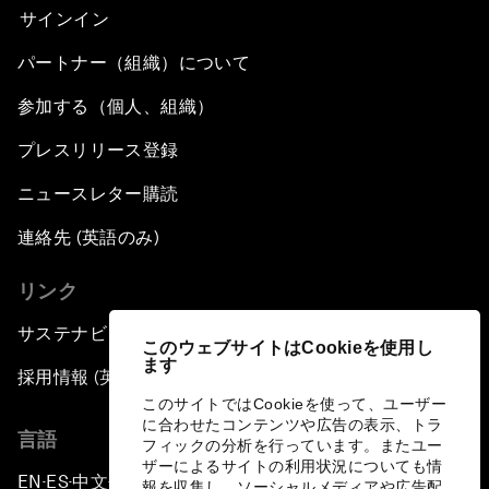
サインイン
パートナー（組織）について
参加する（個人、組織）
プレスリリース登録
ニュースレター購読
連絡先 (英語のみ)
リンク
サステナビリティへの取り組み
このウェブサイトはCookieを使用し
ます
採用情報 (英語のみ)
このサイトではCookieを使って、ユーザー
に合わせたコンテンツや広告の表示、トラ
言語
フィックの分析を行っています。またユー
ザーによるサイトの利用状況についても情
EN
ES
中文
日本語
▪
▪
▪
報を収集し、ソーシャルメディアや広告配