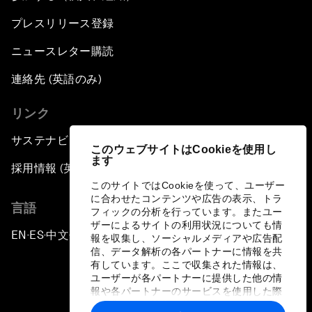
プレスリリース登録
ニュースレター購読
連絡先 (英語のみ)
リンク
サステナビリティへの取り組み
このウェブサイトはCookieを使用し
ます
採用情報 (英語のみ)
このサイトではCookieを使って、ユーザー
に合わせたコンテンツや広告の表示、トラ
言語
フィックの分析を行っています。またユー
ザーによるサイトの利用状況についても情
EN
ES
中文
日本語
▪
▪
▪
報を収集し、ソーシャルメディアや広告配
信、データ解析の各パートナーに情報を共
有しています。ここで収集された情報は、
ユーザーが各パートナーに提供した他の情
報や各パートナーのサービスを使用した際
に収集された情報と組み合わされ、各パー