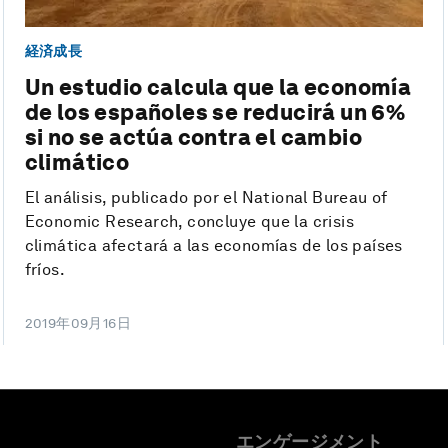
経済成長
Un estudio calcula que la economía
de los españoles se reducirá un 6%
si no se actúa contra el cambio
climático
El análisis, publicado por el National Bureau of
Economic Research, concluye que la crisis
climática afectará a las economías de los países
fríos.
2019年09月16日
エンゲージメント