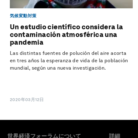
気候変動対策
Un estudio científico considera la
contaminación atmosférica una
pandemia
Las distintas fuentes de polución del aire acorta
en tres años la esperanza de vida de la población
mundial, según una nueva investigación.
2020年03月12日
世界経済フォーラムについて
詳細