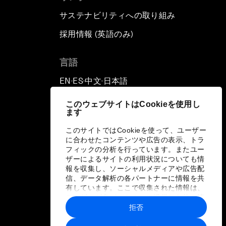
サステナビリティへの取り組み
採用情報 (英語のみ)
て
言語
EN
ES
中文
日本語
▪
▪
▪
このウェブサイトはCookieを使用し
ます
このサイトではCookieを使って、ユーザー
に合わせたコンテンツや広告の表示、トラ
フィックの分析を行っています。またユー
ザーによるサイトの利用状況についても情
報を収集し、ソーシャルメディアや広告配
信、データ解析の各パートナーに情報を共
有しています。ここで収集された情報は、
ユーザーが各パートナーに提供した他の情
報や各パートナーのサービスを使用した際
拒否
に収集された情報と組み合わされ、各パー