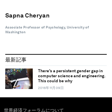
Sapna Cheryan
Associate Professor of Psychology, University of
Washington
最新記事
There's a persistent gender gap in
computer science and engineering.
This could be why
2016年11月09日
世界経済フォーラムについて