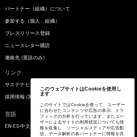
パートナー（組織）について
参加する（個人、組織）
プレスリリース登録
ニュースレター購読
連絡先 (英語のみ)
リンク
サステナビリティへの取り組み
このウェブサイトはCookieを使用し
ます
採用情報 (英語のみ)
このサイトではCookieを使って、ユーザー
に合わせたコンテンツや広告の表示、トラ
言語
フィックの分析を行っています。またユー
ザーによるサイトの利用状況についても情
EN
ES
中文
日本語
▪
▪
▪
報を収集し、ソーシャルメディアや広告配
信、データ解析の各パートナーに情報を共