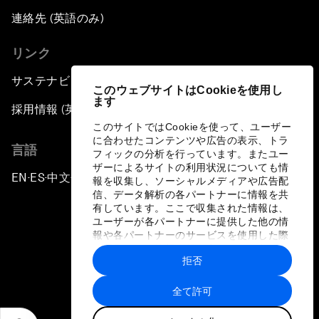
連絡先 (英語のみ)
リンク
サステナビリティへの取り組み
このウェブサイトはCookieを使用し
ます
採用情報 (英語のみ)
このサイトではCookieを使って、ユーザー
に合わせたコンテンツや広告の表示、トラ
言語
フィックの分析を行っています。またユー
ザーによるサイトの利用状況についても情
EN
ES
中文
日本語
▪
▪
▪
報を収集し、ソーシャルメディアや広告配
信、データ解析の各パートナーに情報を共
有しています。ここで収集された情報は、
ユーザーが各パートナーに提供した他の情
報や各パートナーのサービスを使用した際
に収集された情報と組み合わされ、各パー
拒否
トナーによって使用されることがありま
プライバシーポリシーと利用規約
す。
全て許可
サイトマップ