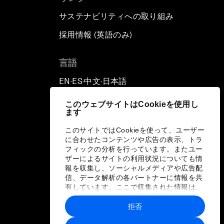
サステナビリティへの取り組み
採用情報 (英語のみ)
て
言語
EN
ES
中文
日本語
▪
▪
▪
このウェブサイトはCookieを使用し
ます
このサイトではCookieを使って、ユーザー
に合わせたコンテンツや広告の表示、トラ
フィックの分析を行っています。またユー
ザーによるサイトの利用状況についても情
報を収集し、ソーシャルメディアや広告配
信、データ解析の各パートナーに情報を共
有しています。ここで収集された情報は、
ユーザーが各パートナーに提供した他の情
報や各パートナーのサービスを使用した際
拒否
に収集された情報と組み合わされ、各パー