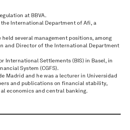
Regulation at BBVA.
the International Department of Afi, a
e held several management positions, among
n and Director of the International Department
 International Settlements (BIS) in Basel, in
inancial System (CGFS).
e Madrid and he was a lecturer in Universidad
pers and publications on financial stability,
onal economics and central banking.