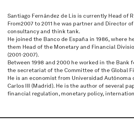
Santiago Fernández de Lis is currently Head of 
From2007 to 2011 he was partner and Director of 
consultancy and think tank.
He joined the Banco de España in 1986, where h
them Head of the Monetary and Financial Divisio
(2001-2007).
Between 1998 and 2000 he worked in the Bank for
the secretariat of the Committee of the Global F
He is an economist from Universidad Autónoma d
Carlos III (Madrid). He is the author of several pa
financial regulation, monetary policy, internati