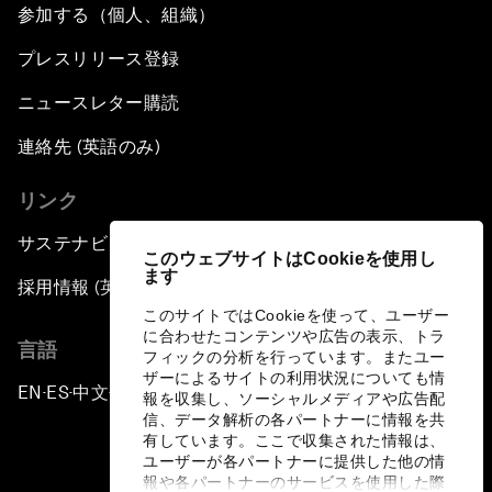
参加する（個人、組織）
プレスリリース登録
ニュースレター購読
連絡先 (英語のみ)
リンク
サステナビリティへの取り組み
このウェブサイトはCookieを使用し
ます
採用情報 (英語のみ)
このサイトではCookieを使って、ユーザー
に合わせたコンテンツや広告の表示、トラ
言語
フィックの分析を行っています。またユー
ザーによるサイトの利用状況についても情
EN
ES
中文
日本語
▪
▪
▪
報を収集し、ソーシャルメディアや広告配
信、データ解析の各パートナーに情報を共
有しています。ここで収集された情報は、
ユーザーが各パートナーに提供した他の情
報や各パートナーのサービスを使用した際