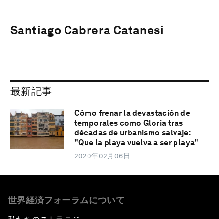
Santiago Cabrera Catanesi
最新記事
Cómo frenar la devastación de
temporales como Gloria tras
décadas de urbanismo salvaje:
"Que la playa vuelva a ser playa"
2020年02月06日
世界経済フォーラムについて