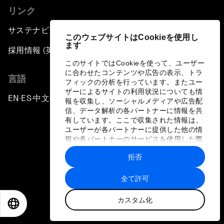
リンク
サステナビリティへの取り組み
このウェブサイトはCookieを使用し
ます
採用情報 (英語のみ)
このサイトではCookieを使って、ユーザー
に合わせたコンテンツや広告の表示、トラ
言語
フィックの分析を行っています。またユー
ザーによるサイトの利用状況についても情
EN
ES
中文
日本語
▪
▪
▪
報を収集し、ソーシャルメディアや広告配
信、データ解析の各パートナーに情報を共
有しています。ここで収集された情報は、
ユーザーが各パートナーに提供した他の情
報や各パートナーのサービスを使用した際
に収集された情報と組み合わされ、各パー
拒否
トナーによって使用されることがありま
プライバシーポリシーと利用規約
す。
全て許可
サイトマップ
カスタム化
©
2026
世界経済フォーラム
EN
ES
中文
日本語