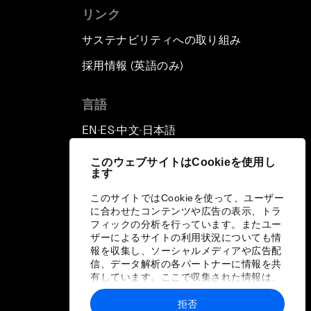
リンク
サステナビリティへの取り組み
採用情報 (英語のみ)
て
言語
EN
ES
中文
日本語
▪
▪
▪
このウェブサイトはCookieを使用し
ます
このサイトではCookieを使って、ユーザー
に合わせたコンテンツや広告の表示、トラ
フィックの分析を行っています。またユー
ザーによるサイトの利用状況についても情
報を収集し、ソーシャルメディアや広告配
信、データ解析の各パートナーに情報を共
有しています。ここで収集された情報は、
ユーザーが各パートナーに提供した他の情
報や各パートナーのサービスを使用した際
拒否