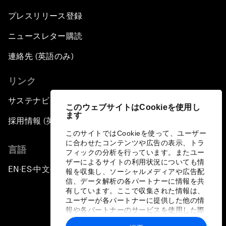
プレスリリース登録
ニュースレター購読
連絡先 (英語のみ)
リンク
サステナビリティへの取り組み
このウェブサイトはCookieを使用し
ます
採用情報 (英語のみ)
このサイトではCookieを使って、ユーザー
に合わせたコンテンツや広告の表示、トラ
言語
フィックの分析を行っています。またユー
ザーによるサイトの利用状況についても情
EN
ES
中文
日本語
▪
▪
▪
報を収集し、ソーシャルメディアや広告配
信、データ解析の各パートナーに情報を共
有しています。ここで収集された情報は、
ユーザーが各パートナーに提供した他の情
報や各パートナーのサービスを使用した際
に収集された情報と組み合わされ、各パー