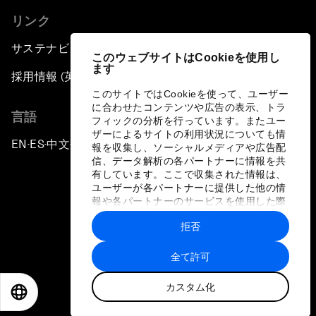
リンク
サステナビリティへの取り組み
このウェブサイトはCookieを使用し
ます
採用情報 (英語のみ)
このサイトではCookieを使って、ユーザー
に合わせたコンテンツや広告の表示、トラ
言語
フィックの分析を行っています。またユー
ザーによるサイトの利用状況についても情
EN
ES
中文
日本語
▪
▪
▪
報を収集し、ソーシャルメディアや広告配
信、データ解析の各パートナーに情報を共
有しています。ここで収集された情報は、
ユーザーが各パートナーに提供した他の情
報や各パートナーのサービスを使用した際
に収集された情報と組み合わされ、各パー
拒否
トナーによって使用されることがありま
プライバシーポリシーと利用規約
す。
全て許可
サイトマップ
カスタム化
©
2026
世界経済フォーラム
EN
ES
中文
日本語