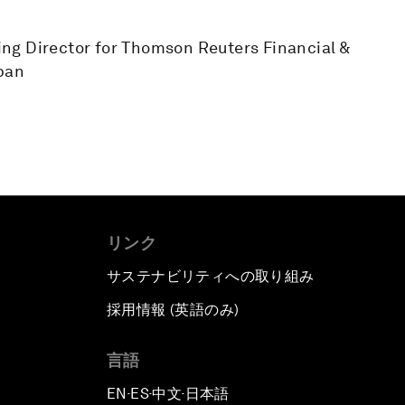
ng Director for Thomson Reuters Financial &
apan
リンク
サステナビリティへの取り組み
採用情報 (英語のみ)
て
言語
EN
ES
中文
日本語
▪
▪
▪