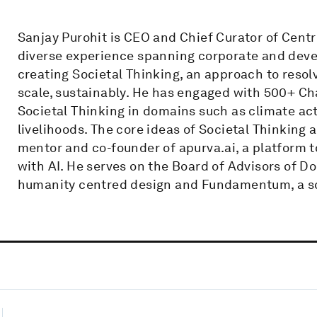
Sanjay Purohit is CEO and Chief Curator of Centr
diverse experience spanning corporate and deve
creating Societal Thinking, an approach to resol
scale, sustainably. He has engaged with 500+ C
Societal Thinking in domains such as climate act
livelihoods. The core ideas of Societal Thinking 
mentor and co-founder of apurva.ai, a platform 
with AI. He serves on the Board of Advisors of
humanity centred design and Fundamentum, a sc