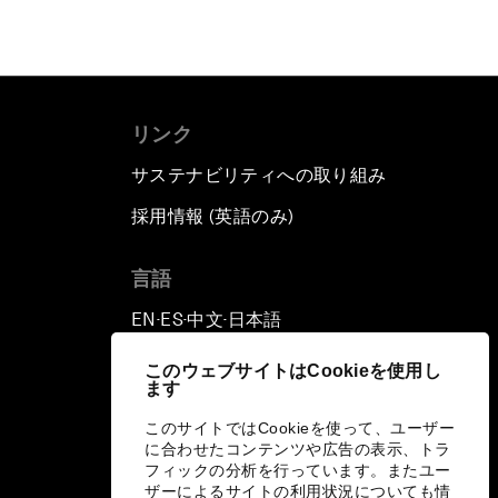
リンク
サステナビリティへの取り組み
採用情報 (英語のみ)
て
言語
EN
ES
中文
日本語
▪
▪
▪
このウェブサイトはCookieを使用し
ます
このサイトではCookieを使って、ユーザー
に合わせたコンテンツや広告の表示、トラ
フィックの分析を行っています。またユー
ザーによるサイトの利用状況についても情