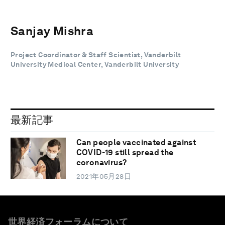
Sanjay Mishra
Project Coordinator & Staff Scientist, Vanderbilt
University Medical Center, Vanderbilt University
最新記事
Can people vaccinated against
COVID-19 still spread the
coronavirus?
2021年05月28日
世界経済フォーラムについて