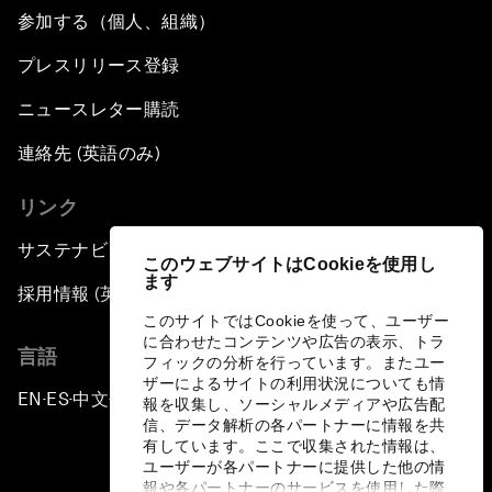
参加する（個人、組織）
プレスリリース登録
ニュースレター購読
連絡先 (英語のみ)
リンク
サステナビリティへの取り組み
このウェブサイトはCookieを使用し
ます
採用情報 (英語のみ)
このサイトではCookieを使って、ユーザー
に合わせたコンテンツや広告の表示、トラ
言語
フィックの分析を行っています。またユー
ザーによるサイトの利用状況についても情
EN
ES
中文
日本語
▪
▪
▪
報を収集し、ソーシャルメディアや広告配
信、データ解析の各パートナーに情報を共
有しています。ここで収集された情報は、
ユーザーが各パートナーに提供した他の情
報や各パートナーのサービスを使用した際