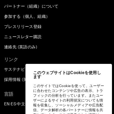
パートナー（組織）について
参加する（個人、組織）
プレスリリース登録
ニュースレター購読
連絡先 (英語のみ)
リンク
サステナビリティへの取り組み
このウェブサイトはCookieを使用し
ます
採用情報 (英語のみ)
このサイトではCookieを使って、ユーザー
に合わせたコンテンツや広告の表示、トラ
言語
フィックの分析を行っています。またユー
ザーによるサイトの利用状況についても情
EN
ES
中文
日本語
▪
▪
▪
報を収集し、ソーシャルメディアや広告配
信、データ解析の各パートナーに情報を共