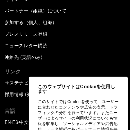
パートナー（組織）について
参加する（個人、組織）
プレスリリース登録
ニュースレター購読
連絡先 (英語のみ)
リンク
サステナビリティへの取り組み
このウェブサイトはCookieを使用し
ます
採用情報 (英語のみ)
このサイトではCookieを使って、ユーザー
に合わせたコンテンツや広告の表示、トラ
言語
フィックの分析を行っています。またユー
ザーによるサイトの利用状況についても情
EN
ES
中文
日本語
▪
▪
▪
報を収集し、ソーシャルメディアや広告配
信、データ解析の各パートナーに情報を共