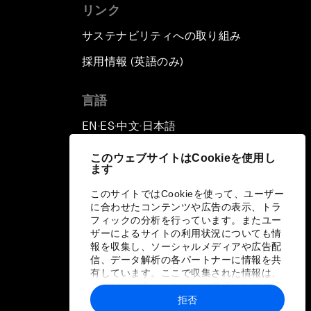
リンク
サステナビリティへの取り組み
採用情報 (英語のみ)
て
言語
EN
ES
中文
日本語
▪
▪
▪
このウェブサイトはCookieを使用し
ます
このサイトではCookieを使って、ユーザー
に合わせたコンテンツや広告の表示、トラ
フィックの分析を行っています。またユー
ザーによるサイトの利用状況についても情
報を収集し、ソーシャルメディアや広告配
信、データ解析の各パートナーに情報を共
有しています。ここで収集された情報は、
ユーザーが各パートナーに提供した他の情
報や各パートナーのサービスを使用した際
拒否