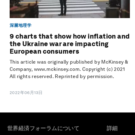
深層地理学
9 charts that show how inflation and
the Ukraine war are impacting
European consumers
This article was originally published by McKinsey &
Company, www.mckinsey.com. Copyright (c) 2021
All rights reserved. Reprinted by permission.
2022年06月13日
世界経済フォーラムについて
詳細