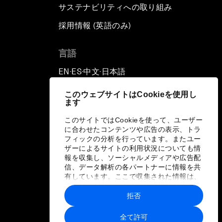
サステナビリティへの取り組み
採用情報 (英語のみ)
て
言語
EN
ES
中文
日本語
▪
▪
▪
このウェブサイトはCookieを使用し
ます
このサイトではCookieを使って、ユーザー
に合わせたコンテンツや広告の表示、トラ
フィックの分析を行っています。またユー
ザーによるサイトの利用状況についても情
報を収集し、ソーシャルメディアや広告配
信、データ解析の各パートナーに情報を共
有しています。ここで収集された情報は、
ユーザーが各パートナーに提供した他の情
報や各パートナーのサービスを使用した際
拒否
に収集された情報と組み合わされ、各パー
トナーによって使用されることがありま
全て許可