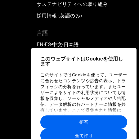
サステナビリティへの取り組み
採用情報 (英語のみ)
て
言語
EN
ES
中文
日本語
▪
▪
▪
このウェブサイトはCookieを使用し
ます
このサイトではCookieを使って、ユーザー
に合わせたコンテンツや広告の表示、トラ
フィックの分析を行っています。またユー
ザーによるサイトの利用状況についても情
報を収集し、ソーシャルメディアや広告配
信、データ解析の各パートナーに情報を共
有しています。ここで収集された情報は、
ユーザーが各パートナーに提供した他の情
報や各パートナーのサービスを使用した際
拒否
に収集された情報と組み合わされ、各パー
トナーによって使用されることがありま
全て許可