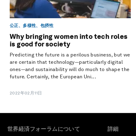
公正、多様性、包摂性
Why bringing women into tech roles
is good for society
Predicting the future is a perilous business, but we
are certain that technology—particularly digital
ones—and sustainability will do much to shape the
future. Certainly, the European Uni...
2022年02月11日
世界経済フォーラムについて
詳細