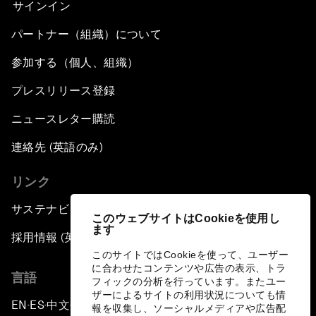
サインイン
パートナー（組織）について
参加する（個人、組織）
プレスリリース登録
ニュースレター購読
連絡先 (英語のみ)
リンク
サステナビリティへの取り組み
このウェブサイトはCookieを使用し
ます
採用情報 (英語のみ)
このサイトではCookieを使って、ユーザー
に合わせたコンテンツや広告の表示、トラ
言語
フィックの分析を行っています。またユー
ザーによるサイトの利用状況についても情
EN
ES
中文
日本語
▪
▪
▪
報を収集し、ソーシャルメディアや広告配