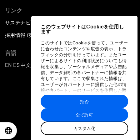
リンク
サステナビリティへの取り組み
このウェブサイトはCookieを使用し
ます
採用情報 (英語のみ)
このサイトではCookieを使って、ユーザー
に合わせたコンテンツや広告の表示、トラ
言語
フィックの分析を行っています。またユー
ザーによるサイトの利用状況についても情
EN
ES
中文
日本語
▪
▪
▪
報を収集し、ソーシャルメディアや広告配
信、データ解析の各パートナーに情報を共
有しています。ここで収集された情報は、
ユーザーが各パートナーに提供した他の情
報や各パートナーのサービスを使用した際
に収集された情報と組み合わされ、各パー
拒否
トナーによって使用されることがありま
プライバシーポリシーと利用規約
す。
全て許可
サイトマップ
カスタム化
©
2026
世界経済フォーラム
EN
ES
中文
日本語