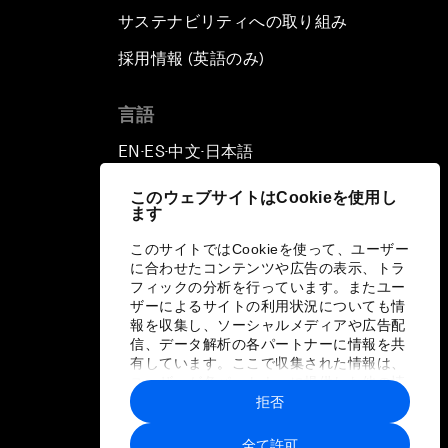
サステナビリティへの取り組み
採用情報 (英語のみ)
て
言語
EN
ES
中文
日本語
▪
▪
▪
このウェブサイトはCookieを使用し
ます
このサイトではCookieを使って、ユーザー
に合わせたコンテンツや広告の表示、トラ
フィックの分析を行っています。またユー
ザーによるサイトの利用状況についても情
報を収集し、ソーシャルメディアや広告配
信、データ解析の各パートナーに情報を共
有しています。ここで収集された情報は、
ユーザーが各パートナーに提供した他の情
報や各パートナーのサービスを使用した際
拒否
に収集された情報と組み合わされ、各パー
トナーによって使用されることがありま
全て許可