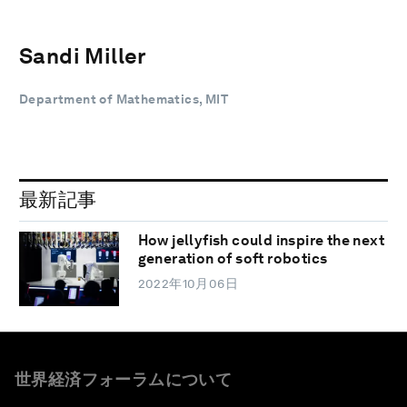
Sandi Miller
Department of Mathematics, MIT
最新記事
How jellyfish could inspire the next
generation of soft robotics
2022年10月06日
世界経済フォーラムについて