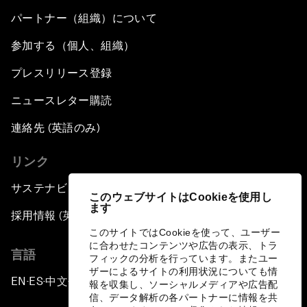
パートナー（組織）について
参加する（個人、組織）
プレスリリース登録
ニュースレター購読
連絡先 (英語のみ)
リンク
サステナビリティへの取り組み
このウェブサイトはCookieを使用し
ます
採用情報 (英語のみ)
このサイトではCookieを使って、ユーザー
に合わせたコンテンツや広告の表示、トラ
言語
フィックの分析を行っています。またユー
ザーによるサイトの利用状況についても情
EN
ES
中文
日本語
▪
▪
▪
報を収集し、ソーシャルメディアや広告配
信、データ解析の各パートナーに情報を共