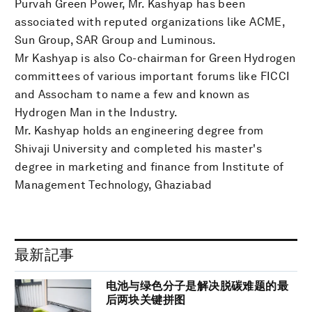
Purvah Green Power, Mr. Kashyap has been
associated with reputed organizations like ACME,
Sun Group, SAR Group and Luminous.
Mr Kashyap is also Co-chairman for Green Hydrogen
committees of various important forums like FICCI
and Assocham to name a few and known as
Hydrogen Man in the Industry.
Mr. Kashyap holds an engineering degree from
Shivaji University and completed his master's
degree in marketing and finance from Institute of
Management Technology, Ghaziabad
最新記事
电池与绿色分子是解决脱碳难题的最
后两块关键拼图