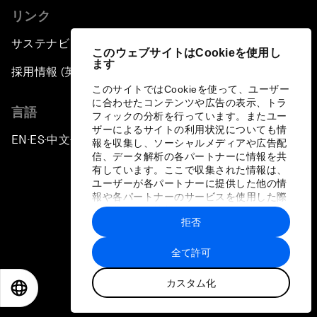
リンク
サステナビリティへの取り組み
このウェブサイトはCookieを使用し
ます
採用情報 (英語のみ)
このサイトではCookieを使って、ユーザー
に合わせたコンテンツや広告の表示、トラ
言語
フィックの分析を行っています。またユー
ザーによるサイトの利用状況についても情
EN
ES
中文
日本語
▪
▪
▪
報を収集し、ソーシャルメディアや広告配
信、データ解析の各パートナーに情報を共
有しています。ここで収集された情報は、
ユーザーが各パートナーに提供した他の情
報や各パートナーのサービスを使用した際
に収集された情報と組み合わされ、各パー
拒否
トナーによって使用されることがありま
プライバシーポリシーと利用規約
す。
全て許可
サイトマップ
カスタム化
©
2026
世界経済フォーラム
EN
ES
中文
日本語