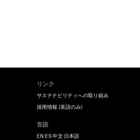
リンク
サステナビリティへの取り組み
採用情報 (英語のみ)
て
言語
EN
ES
中文
日本語
▪
▪
▪