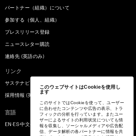
パートナー（組織）について
参加する（個人、組織）
プレスリリース登録
ニュースレター購読
連絡先 (英語のみ)
リンク
サステナビリティへの取り組み
このウェブサイトはCookieを使用し
ます
採用情報 (英語のみ)
このサイトではCookieを使って、ユーザー
に合わせたコンテンツや広告の表示、トラ
言語
フィックの分析を行っています。またユー
ザーによるサイトの利用状況についても情
EN
ES
中文
日本語
▪
▪
▪
報を収集し、ソーシャルメディアや広告配
信、データ解析の各パートナーに情報を共