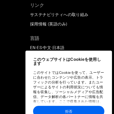
リンク
サステナビリティへの取り組み
採用情報 (英語のみ)
て
言語
EN
ES
中文
日本語
▪
▪
▪
このウェブサイトはCookieを使用し
ます
このサイトではCookieを使って、ユーザー
に合わせたコンテンツや広告の表示、トラ
フィックの分析を行っています。またユー
ザーによるサイトの利用状況についても情
報を収集し、ソーシャルメディアや広告配
信、データ解析の各パートナーに情報を共
有しています。ここで収集された情報は、
ユーザーが各パートナーに提供した他の情
報や各パートナーのサービスを使用した際
拒否