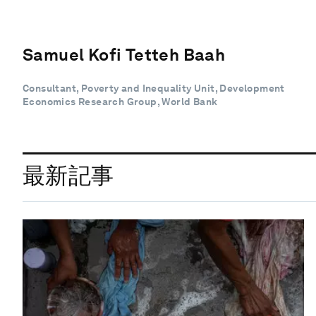
Samuel Kofi Tetteh Baah
Consultant, Poverty and Inequality Unit, Development
Economics Research Group, World Bank
最新記事