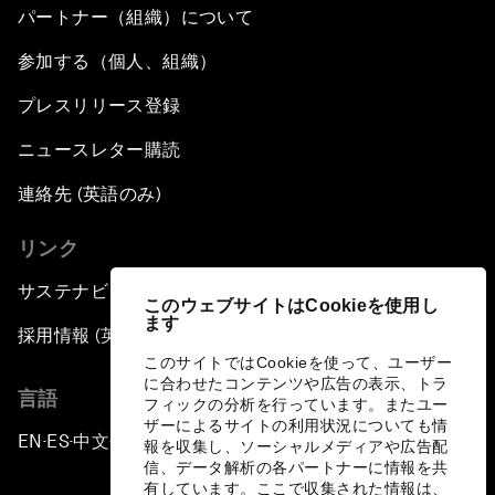
パートナー（組織）について
参加する（個人、組織）
プレスリリース登録
ニュースレター購読
連絡先 (英語のみ)
リンク
サステナビリティへの取り組み
このウェブサイトはCookieを使用し
ます
採用情報 (英語のみ)
このサイトではCookieを使って、ユーザー
に合わせたコンテンツや広告の表示、トラ
言語
フィックの分析を行っています。またユー
ザーによるサイトの利用状況についても情
EN
ES
中文
日本語
▪
▪
▪
報を収集し、ソーシャルメディアや広告配
信、データ解析の各パートナーに情報を共
有しています。ここで収集された情報は、