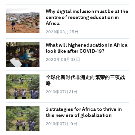
Why digital inclusion must be at the
centre of resetting education in
Africa
2021年03月25日
What will higher education in Africa
look like after COVID-19?
2020年06月08日
全球化新时代非洲走向繁荣的三项战
略
2019年07月31日
3 strategies for Africa to thrive in
this new era of globalization
2019年07月19日