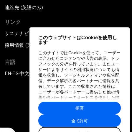
連絡先 (英語のみ)
リンク
サステナビリティへの取り組み
このウェブサイトはCookieを使用し
ます
採用情報 (英語のみ)
このサイトではCookieを使って、ユーザー
に合わせたコンテンツや広告の表示、トラ
言語
フィックの分析を行っています。またユー
ザーによるサイトの利用状況についても情
EN
ES
中文
日本語
▪
▪
▪
報を収集し、ソーシャルメディアや広告配
信、データ解析の各パートナーに情報を共
有しています。ここで収集された情報は、
ユーザーが各パートナーに提供した他の情
報や各パートナーのサービスを使用した際
に収集された情報と組み合わされ、各パー
拒否
トナーによって使用されることがありま
プライバシーポリシーと利用規約
す。
全て許可
サイトマップ