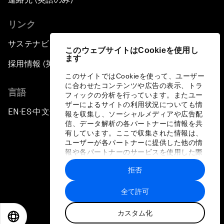
リンク
サステナビリティへの取り組み
このウェブサイトはCookieを使用し
ます
採用情報 (英語のみ)
このサイトではCookieを使って、ユーザー
に合わせたコンテンツや広告の表示、トラ
言語
フィックの分析を行っています。またユー
ザーによるサイトの利用状況についても情
EN
ES
中文
日本語
▪
▪
▪
報を収集し、ソーシャルメディアや広告配
信、データ解析の各パートナーに情報を共
有しています。ここで収集された情報は、
ユーザーが各パートナーに提供した他の情
報や各パートナーのサービスを使用した際
に収集された情報と組み合わされ、各パー
拒否
トナーによって使用されることがありま
プライバシーポリシーと利用規約
す。
全て許可
サイトマップ
カスタム化
©
2026
世界経済フォーラム
EN
ES
中文
日本語