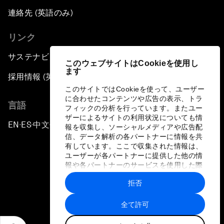
連絡先 (英語のみ)
リンク
サステナビリティへの取り組み
このウェブサイトはCookieを使用し
ます
採用情報 (英語のみ)
このサイトではCookieを使って、ユーザー
に合わせたコンテンツや広告の表示、トラ
言語
フィックの分析を行っています。またユー
ザーによるサイトの利用状況についても情
EN
ES
中文
日本語
▪
▪
▪
報を収集し、ソーシャルメディアや広告配
信、データ解析の各パートナーに情報を共
有しています。ここで収集された情報は、
ユーザーが各パートナーに提供した他の情
報や各パートナーのサービスを使用した際
に収集された情報と組み合わされ、各パー
拒否
トナーによって使用されることがありま
プライバシーポリシーと利用規約
す。
全て許可
サイトマップ