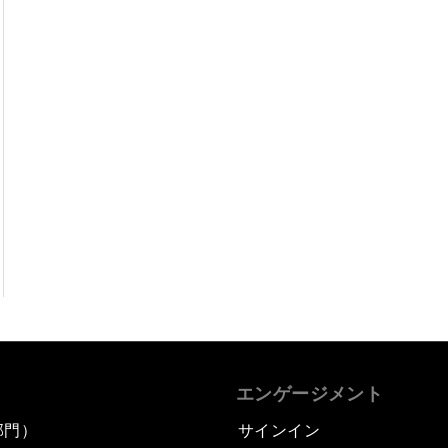
エンゲージメント
部門）
サインイン