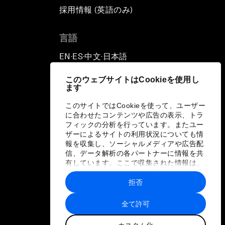
採用情報 (英語のみ)
て
言語
EN
ES
中文
日本語
▪
▪
▪
このウェブサイトはCookieを使用し
ます
このサイトではCookieを使って、ユーザー
に合わせたコンテンツや広告の表示、トラ
フィックの分析を行っています。またユー
ザーによるサイトの利用状況についても情
報を収集し、ソーシャルメディアや広告配
信、データ解析の各パートナーに情報を共
有しています。ここで収集された情報は、
ユーザーが各パートナーに提供した他の情
報や各パートナーのサービスを使用した際
拒否
に収集された情報と組み合わされ、各パー
トナーによって使用されることがありま
全て許可
す。