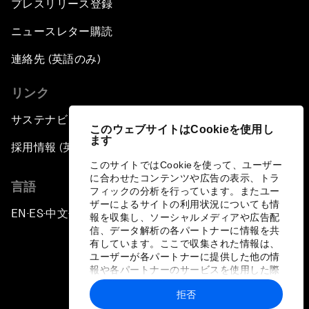
プレスリリース登録
ニュースレター購読
連絡先 (英語のみ)
リンク
サステナビリティへの取り組み
このウェブサイトはCookieを使用し
ます
採用情報 (英語のみ)
このサイトではCookieを使って、ユーザー
に合わせたコンテンツや広告の表示、トラ
言語
フィックの分析を行っています。またユー
ザーによるサイトの利用状況についても情
EN
ES
中文
日本語
▪
▪
▪
報を収集し、ソーシャルメディアや広告配
信、データ解析の各パートナーに情報を共
有しています。ここで収集された情報は、
ユーザーが各パートナーに提供した他の情
報や各パートナーのサービスを使用した際
に収集された情報と組み合わされ、各パー
拒否
トナーによって使用されることがありま
プライバシーポリシーと利用規約