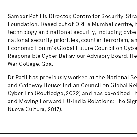
Sameer Patil is Director, Centre for Security, S
Foundation. Based out of ORF’s Mumbai centre, h
technology and national security, including cyber
national security priorities, counter-terrorism, a
Economic Forum’s Global Future Council on Cyber
Responsible Cyber Behaviour Advisory Board. He i
War College, Goa.
Dr Patil has previously worked at the National S
and Gateway House: Indian Council on Global Rela
Cyber Era (Routledge, 2022) and has co-edited T
and Moving Forward EU-India Relations: The Signi
Nuova Cultura, 2017).