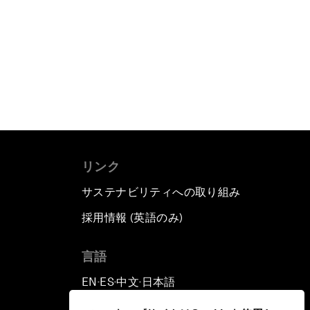
リンク
サステナビリティへの取り組み
採用情報 (英語のみ)
て
言語
EN
ES
中文
日本語
▪
▪
▪