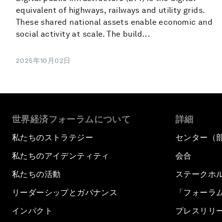
equivalent of highways, railways and utility grids.
These shared national assets enable economic and
social activity at scale. The build...
2025年10月02日
世界経済フォーラムについて
詳細
私たちのストラテジー
センター（
私たちのアイデンティティ
会合
私たちの活動
ステークホ
リーダーシップとガバナンス
「フォーラ
インパクト
プレスリリ