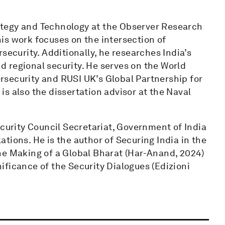
trategy and Technology at the Observer Research
is work focuses on the intersection of
security. Additionally, he researches India’s
nd regional security. He serves on the World
security and RUSI UK’s Global Partnership for
s also the dissertation advisor at the Naval
ecurity Council Secretariat, Government of India
tions. He is the author of Securing India in the
he Making of a Global Bharat (Har-Anand, 2024)
ficance of the Security Dialogues (Edizioni