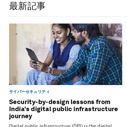
最新記事
サイバーセキュリティ
Security-by-design lessons from
India's digital public infrastructure
journey
Digital public infrastructure (DPI) is the digital